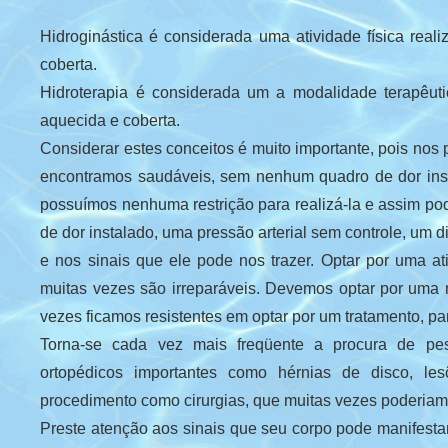
Hidroginástica é considerada uma atividade física real
coberta.
Hidroterapia é considerada um a modalidade terapêutic
aquecida e coberta.
Considerar estes conceitos é muito importante, pois nos 
encontramos saudáveis, sem nenhum quadro de dor instal
possuímos nenhuma restrição para realizá-la e assim po
de dor instalado, uma pressão arterial sem controle, um
e nos sinais que ele pode nos trazer. Optar por uma at
muitas vezes são irreparáveis. Devemos optar por uma 
vezes ficamos resistentes em optar por um tratamento, par
Torna-se cada vez mais freqüente a procura de pes
ortopédicos importantes como hérnias de disco, l
procedimento como cirurgias, que muitas vezes poderiam 
Preste atenção aos sinais que seu corpo pode manifesta