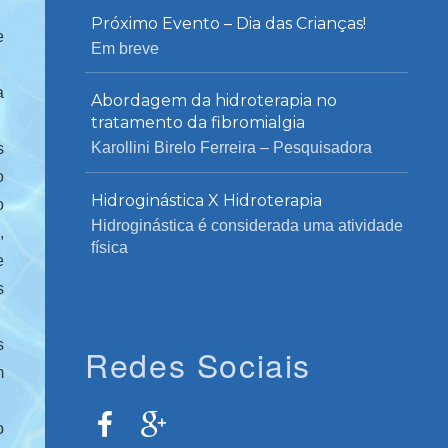
Próximo Evento – Dia das Crianças!
e
Em breve
a
Abordagem da hidroterapia no
tratamento da fibromialgia
Karollini Birelo Ferreira – Pesquisadora
s
o
Hidroginástica X Hidroterapia
o
Hidroginástica é considerada uma atividade
,
física
e
s
s
Redes Sociais
m
o