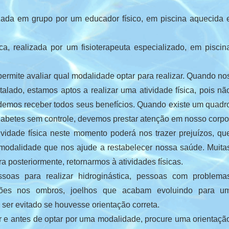
izada em grupo por um educador físico, em piscina aquecida 
a, realizada por um fisioterapeuta especializado, em piscin
permite avaliar qual modalidade optar para realizar. Quando no
ado, estamos aptos a realizar uma atividade física, pois nã
demos receber todos seus benefícios. Quando existe um quadr
 diabetes sem controle, devemos prestar atenção em nosso corpo
ividade física neste momento poderá nos trazer prejuízos, qu
modalidade que nos ajude a restabelecer nossa saúde. Muita
a posteriormente, retornarmos à atividades físicas.
soas para realizar hidroginástica, pessoas com problema
esões nos ombros, joelhos que acabam evoluindo para u
ser evitado se houvesse orientação correta.
r e antes de optar por uma modalidade, procure uma orientaçã